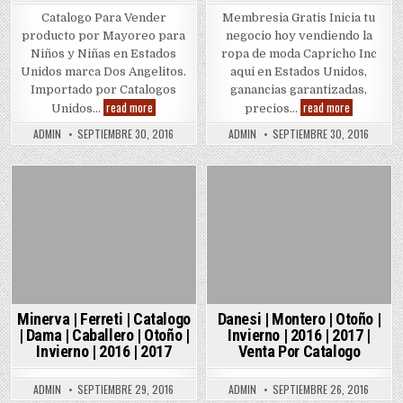
Catalogo Para Vender
Membresia Gratis Inicia tu
producto por Mayoreo para
negocio hoy vendiendo la
Niños y Niñas en Estados
ropa de moda Capricho Inc
Unidos marca Dos Angelitos.
aqui en Estados Unidos,
Importado por Catalogos
ganancias garantizadas,
Dos
Capricho
read more
read more
Unidos…
precios…
Angelitos
Inc
|
|
ADMIN
SEPTIEMBRE 30, 2016
ADMIN
SEPTIEMBRE 30, 2016
Mayoreo
Catalogos
|
Para
Volumen
Vender
9
|
Volumen
Posted
Posted
10
in
in
Minerva | Ferreti | Catalogo
Danesi | Montero | Otoño |
| Dama | Caballero | Otoño |
Invierno | 2016 | 2017 |
Invierno | 2016 | 2017
Venta Por Catalogo
ADMIN
SEPTIEMBRE 29, 2016
ADMIN
SEPTIEMBRE 26, 2016