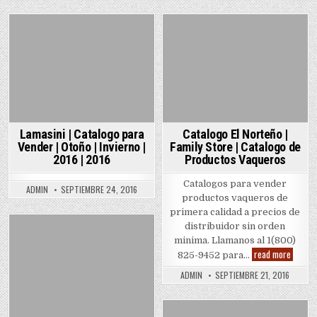
Posted
Posted
in
in
Lamasini | Catalogo para
Catalogo El Norteño |
Vender | Otoño | Invierno |
Family Store | Catalogo de
2016 | 2016
Productos Vaqueros
Catalogos para vender
ADMIN
SEPTIEMBRE 24, 2016
productos vaqueros de
primera calidad a precios de
distribuidor sin orden
Posted
minima. Llamanos al 1(800)
Catalo
read more
in
825-9452 para…
El
Norteñ
ADMIN
SEPTIEMBRE 21, 2016
|
Family
Store
|