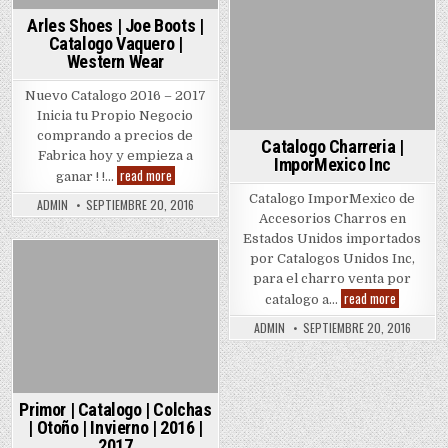
Catalo
Posted
de
Arles Shoes | Joe Boots |
Produc
in
Vaquer
Catalogo Vaquero |
Western Wear
Nuevo Catalogo 2016 – 2017
Inicia tu Propio Negocio
comprando a precios de
Catalogo Charreria |
Fabrica hoy y empieza a
ImporMexico Inc
Arles
read more
ganar ! !…
Shoes
|
Catalogo ImporMexico de
ADMIN
SEPTIEMBRE 20, 2016
Joe
Accesorios Charros en
Boots
|
Estados Unidos importados
Catalogo
por Catalogos Unidos Inc,
Vaquero
Posted
|
para el charro venta por
Western
in
Catalogo
read more
catalogo a…
Wear
Charreria
|
ADMIN
SEPTIEMBRE 20, 2016
ImporMexi
Inc
Primor | Catalogo | Colchas
| Otoño | Invierno | 2016 |
2017