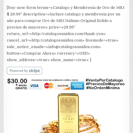
[buy-now-form terms=»Catalogo y Membresia de Oro de 14Kt
$ 29.99″ description=»Incluye catalogo y membresia por un
año para comprar Oro de 14Kt Italiano Original Solido a
precios de mayoreo» price=»29.99″
return_url=»http://catalogosunidos.com/thank-you»
cancel_url=»http://catalogosunidos.com» livemode=»true»
sale_notice_emails=»info@catalogosunidos.com»
button=»Comprar Ahora» currency=»USD»
show_address=»true» show_name=»true» ]