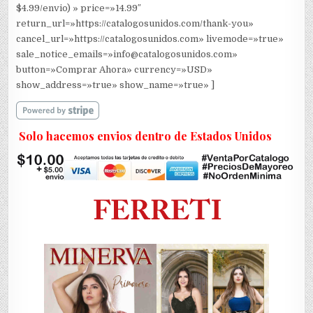
$4.99/envio) » price=»14.99″
return_url=»https://catalogosunidos.com/thank-you»
cancel_url=»https://catalogosunidos.com» livemode=»true»
sale_notice_emails=»info@catalogosunidos.com»
button=»Comprar Ahora» currency=»USD»
show_address=»true» show_name=»true» ]
Solo hacemos envios dentro de Estados Unidos