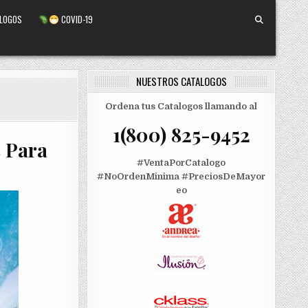
ALOGOS
COVID-19
NUESTROS CATALOGOS
Ordena tus Catalogos llamando al
1(800) 825-9452
 Para
#VentaPorCatalogo
#NoOrdenMinima
#PreciosDeMayor
eo