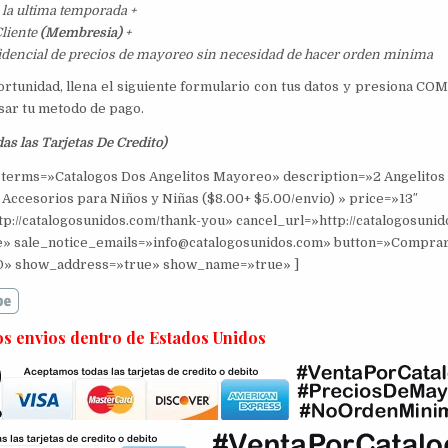
 la ultima temporada +
liente
(Membresia)
+
idencial de precios de mayoreo sin necesidad de hacer orden minima
portunidad, llena el siguiente formulario con tus datos y presiona 
esar tu metodo de pago.
s las Tarjetas De Credito)
terms=»Catalogos Dos Angelitos Mayoreo» description=»2 Angelitos 
Accesorios para Niños y Niñas ($8.00+ $5.00/envio) » price=»13″
tp://catalogosunidos.com/thank-you» cancel_url=»http://catalogosuni
» sale_notice_emails=»info@catalogosunidos.com» button=»Compra
» show_address=»true» show_name=»true» ]
s envios dentro de Estados Unidos