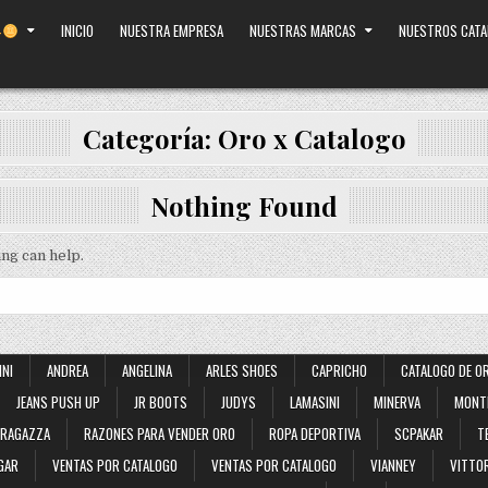
INICIO
NUESTRA EMPRESA
NUESTRAS MARCAS
NUESTROS CAT
Categoría:
Oro x Catalogo
Nothing Found
ing can help.
INI
ANDREA
ANGELINA
ARLES SHOES
CAPRICHO
CATALOGO DE O
JEANS PUSH UP
JR BOOTS
JUDYS
LAMASINI
MINERVA
MONT
RAGAZZA
RAZONES PARA VENDER ORO
ROPA DEPORTIVA
SCPAKAR
T
GAR
VENTAS POR CATALOGO
VENTAS POR CATALOGO
VIANNEY
VITTOR