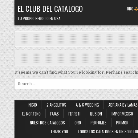
Skip
EL CLUB DEL CATALOGO
ORO
to
content
TU PROPIO NEGOCIO EN USA
It seems we can’t find what you’re looking for. Perhaps search
Search
for:
INICIO
2 ANGELITOS
A & C WEDDING
ADRIANA BY LAMAS
EL NORTENO
FAJAS
FERRETI
ILUSION
IMPORMEXICO
NUESTROS CATALOGOS
ORO
PERFUMES
PRIMOR
THANK YOU
TODOS LOS CATALOGOS EN UN SOLO LU