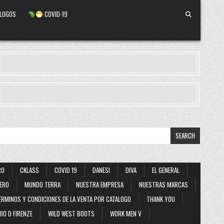
ALOGOS
COVID-19
RO
CKLASS
COVID 19
DANESI
DIVA
EL GENERAL
ERO
MUNDO TERRA
NUESTRA EMPRESA
NUESTRAS MARCAS
ERMINOS Y CONDICIONES DE LA VENTA POR CATALOGO
THANK YOU
IO D FIRENZE
WILD WEST BOOTS
WORK MEN V