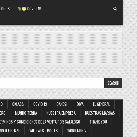
ALOGOS
COVID-19
RO
CKLASS
COVID 19
DANESI
DIVA
EL GENERAL
ERO
MUNDO TERRA
NUESTRA EMPRESA
NUESTRAS MARCAS
ERMINOS Y CONDICIONES DE LA VENTA POR CATALOGO
THANK YOU
IO D FIRENZE
WILD WEST BOOTS
WORK MEN V