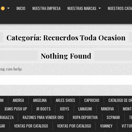
INICIO
NUESTRA EMPRESA
NUESTRAS MARCAS
NUESTROS CAT
Categoría:
Recuerdos Toda Ocasion
Nothing Found
ing can help.
INI
ANDREA
ANGELINA
ARLES SHOES
CAPRICHO
CATALOGO DE O
JEANS PUSH UP
JR BOOTS
JUDYS
LAMASINI
MINERVA
MONT
RAGAZZA
RAZONES PARA VENDER ORO
ROPA DEPORTIVA
SCPAKAR
T
GAR
VENTAS POR CATALOGO
VENTAS POR CATALOGO
VIANNEY
VITTOR