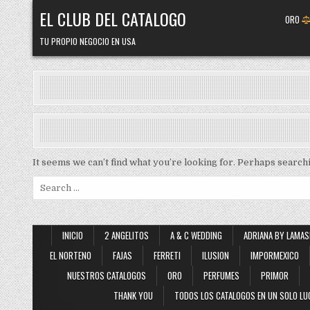
Skip
EL CLUB DEL CATALOGO
ORO
to
content
TU PROPIO NEGOCIO EN USA
It seems we can’t find what you’re looking for. Perhaps search
Search
for:
INICIO
2 ANGELITOS
A & C WEDDING
ADRIANA BY LAMAS
EL NORTENO
FAJAS
FERRETI
ILUSION
IMPORMEXICO
NUESTROS CATALOGOS
ORO
PERFUMES
PRIMOR
THANK YOU
TODOS LOS CATALOGOS EN UN SOLO LU