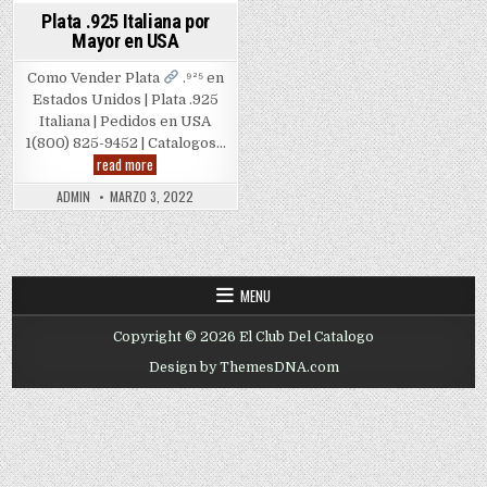
Plata .925 Italiana por
Mayor en USA
Como Vender Plata
.⁹²⁵ en
Estados Unidos | Plata .925
Italiana | Pedidos en USA
1(800) 825-9452 | Catalogos…
Plata
read more
.925
Italiana
ADMIN
MARZO 3, 2022
por
Mayor
en
USA
MENU
Copyright © 2026 El Club Del Catalogo
Design by ThemesDNA.com