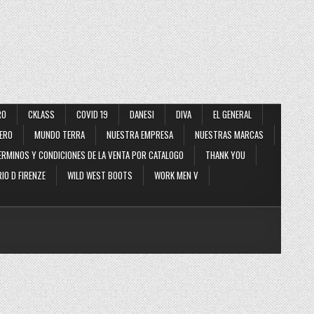
RO
CKLASS
COVID 19
DANESI
DIVA
EL GENERAL
ERO
MUNDO TERRA
NUESTRA EMPRESA
NUESTRAS MARCAS
ERMINOS Y CONDICIONES DE LA VENTA POR CATALOGO
THANK YOU
IO D FIRENZE
WILD WEST BOOTS
WORK MEN V