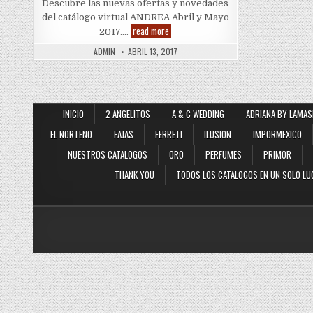
Descubre las nuevas ofertas y novedades
del catálogo virtual ANDREA Abril y Mayo
Quieres
read more
2017….
Vender
Andrea
ADMIN
ABRIL 13, 2017
INICIO
2 ANGELITOS
A & C WEDDING
ADRIANA BY LAMAS
EL NORTENO
FAJAS
FERRETI
ILUSION
IMPORMEXICO
NUESTROS CATALOGOS
ORO
PERFUMES
PRIMOR
THANK YOU
TODOS LOS CATALOGOS EN UN SOLO LU