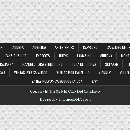
INI
ANDREA
ANGELINA
ARLES SHOES
CAPRICHO
CATALOGO DE O
JEANS PUSH UP
JR BOOTS
JUDYS
LAMASINI
MINERVA
MONT
RAGAZZA
RAZONES PARA VENDER ORO
ROPA DEPORTIVA
SCPAKAR
T
GAR
VENTAS POR CATALOGO
VENTAS POR CATALOGO
VIANNEY
VITTOR
YA HAY NUEVOS CATALOGOS EN USA
ZAVA
Copyright © 2026 El Club Del Catalogo
Design by ThemesDNA.com