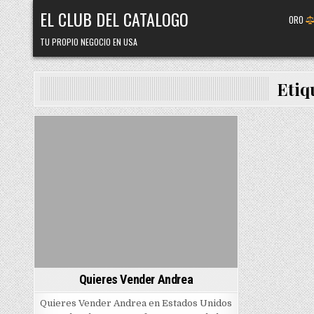
Skip
EL CLUB DEL CATALOGO
ORO
to
content
TU PROPIO NEGOCIO EN USA
Etiq
Posted
in
Quieres Vender Andrea
Quieres Vender Andrea en Estados Unidos