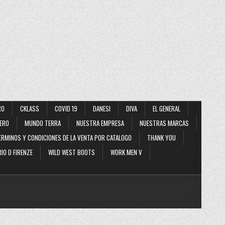
RO
CKLASS
COVID 19
DANESI
DIVA
EL GENERAL
ERO
MUNDO TERRA
NUESTRA EMPRESA
NUESTRAS MARCAS
ERMINOS Y CONDICIONES DE LA VENTA POR CATALOGO
THANK YOU
IO D FIRENZE
WILD WEST BOOTS
WORK MEN V