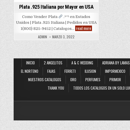
Plata .925 Italiana por Mayor en USA
Como Vender Plata
.⁹²⁵ en Estados
Unidos | Plata .925 Italiana | Pedidos en USA
Plata
read more
1(800) 825-9452 | Catalogos…
.925
Italiana
ADMIN
MARZO 3, 2022
por
Mayor
en
USA
INICIO
2 ANGELITOS
A & C WEDDING
ADRIANA BY LAMAS
EL NORTENO
FAJAS
FERRETI
ILUSION
IMPORMEXICO
NUESTROS CATALOGOS
ORO
PERFUMES
PRIMOR
THANK YOU
TODOS LOS CATALOGOS EN UN SOLO LU