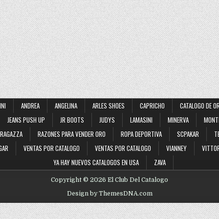
INI
ANDREA
ANGELINA
ARLES SHOES
CAPRICHO
CATALOGO DE O
JEANS PUSH UP
JR BOOTS
JUDYS
LAMASINI
MINERVA
MONT
RAGAZZA
RAZONES PARA VENDER ORO
ROPA DEPORTIVA
SCPAKAR
T
GAR
VENTAS POR CATALOGO
VENTAS POR CATALOGO
VIANNEY
VITTOR
YA HAY NUEVOS CATALOGOS EN USA
ZAVA
Copyright © 2026 El Club Del Catalogo
Design by ThemesDNA.com