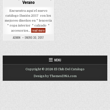
Verano
Encuentra aquí el nuevo
catálogo Ilusión 2017 con los
mejores diseños en * lencería
* ropa interior * calzado *
Ilusion
read more
accesorios…
|
2017
ADMIN
ENERO 30, 2017
|
Primavera
|
Verano
MENU
Copyright © 2026 El Club Del Catalogo
Design by ThemesDNA.com