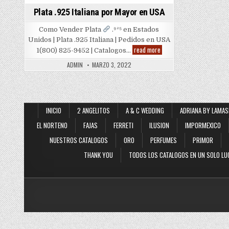
Plata .925 Italiana por Mayor en USA
Como Vender Plata
.⁹²⁵ en Estados
Unidos | Plata .925 Italiana | Pedidos en USA
Plata
read more
1(800) 825-9452 | Catalogos…
.925
Italiana
ADMIN
MARZO 3, 2022
por
Mayor
en
USA
INICIO
2 ANGELITOS
A & C WEDDING
ADRIANA BY LAMAS
EL NORTENO
FAJAS
FERRETI
ILUSION
IMPORMEXICO
NUESTROS CATALOGOS
ORO
PERFUMES
PRIMOR
THANK YOU
TODOS LOS CATALOGOS EN UN SOLO LU