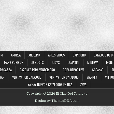
INI
ANDREA
ANGELINA
ARLES SHOES
CAPRICHO
CATALOGO DE O
JEANS PUSH UP
JR BOOTS
JUDYS
LAMASINI
MINERVA
MONT
RAGAZZA
RAZONES PARA VENDER ORO
ROPA DEPORTIVA
SCPAKAR
T
GAR
VENTAS POR CATALOGO
VENTAS POR CATALOGO
VIANNEY
VITTOR
YA HAY NUEVOS CATALOGOS EN USA
ZAVA
Copyright © 2026 El Club Del Catalogo
Design by ThemesDNA.com