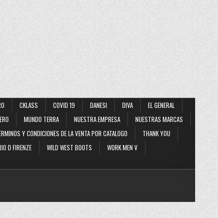
RO
CKLASS
COVID 19
DANESI
DIVA
EL GENERAL
ERO
MUNDO TERRA
NUESTRA EMPRESA
NUESTRAS MARCAS
ERMINOS Y CONDICIONES DE LA VENTA POR CATALOGO
THANK YOU
IO D FIRENZE
WILD WEST BOOTS
WORK MEN V