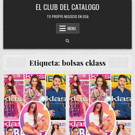
Skip
EL CLUB DEL CATALOGO
to
content
TU PROPIO NEGOCIO EN USA
MENU
Etiqueta:
bolsas cklass
Posted
Posted
in
in