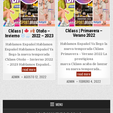
Cklass | Primavera –
Cklass |
Otoño –
Verano 2022
Invierno
2022 – 2023
Hablamos Español Ya llego la
Hablamos Español Hablamos
nueva temporada Cklass
Español Hablamos Español Ya
Primavera – Verano 2022 La
llego la nueva temporada
prestigiosa
Cklass Otoño – Invierno 2022
marca Cklass acaba de lanzar
– 2023 Hablamos Español…
Cklass
read more
su nueva temporada…
|
Cklass
read more
|
ADMIN
AGOSTO 12, 2022
Primavera
ADMIN
FEBRERO 4, 2022
Otoño
–
–
Verano
Invierno
2022
2022
–
MENU
2023