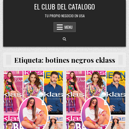
Skip
EL CLUB DEL CATALOGO
to
content
TU PROPIO NEGOCIO EN USA
MENU
Etiqueta:
botines negros cklass
Posted
Posted
in
in