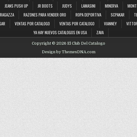
JEANS PUSH UP
JR BOOTS
JUDYS
LAMASINI
MINERVA
MONT
RAGAZZA
RAZONES PARA VENDER ORO
ROPA DEPORTIVA
SCPAKAR
T
GAR
VENTAS POR CATALOGO
VENTAS POR CATALOGO
VIANNEY
VITTOR
YA HAY NUEVOS CATALOGOS EN USA
ZAVA
Copyright © 2026 El Club Del Catalogo
Design by ThemesDNA.com