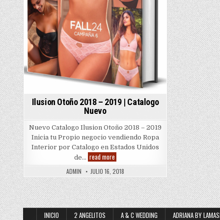
Ilusion Otoño 2018 – 2019 | Catalogo
Nuevo
Nuevo Catalogo Ilusion Otoño 2018 – 2019
Inicia tu Propio negocio vendiendo Ropa
Interior por Catalogo en Estados Unidos
Ilusion
read more
de…
Otoño
2018
ADMIN
JULIO 16, 2018
–
2019
|
Catalogo
Nuevo
INICIO
2 ANGELITOS
A & C WEDDING
ADRIANA BY LAMAS