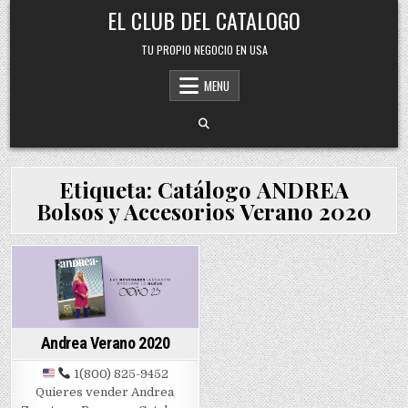
Skip
EL CLUB DEL CATALOGO
to
content
TU PROPIO NEGOCIO EN USA
MENU
Etiqueta:
Catálogo ANDREA
Bolsos y Accesorios Verano 2020
Posted
in
Andrea Verano 2020
1(800) 825-9452
Quieres vender Andrea