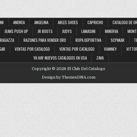
INI
ANDREA
ANGELINA
ARLES SHOES
CAPRICHO
CATALOGO DE O
JEANS PUSH UP
JR BOOTS
JUDYS
LAMASINI
MINERVA
MONT
RAGAZZA
RAZONES PARA VENDER ORO
ROPA DEPORTIVA
SCPAKAR
T
GAR
VENTAS POR CATALOGO
VENTAS POR CATALOGO
VIANNEY
VITTOR
YA HAY NUEVOS CATALOGOS EN USA
ZAVA
Copyright © 2026 El Club Del Catalogo
Design by ThemesDNA.com