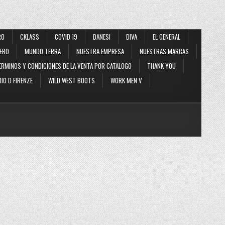
RO
CKLASS
COVID 19
DANESI
DIVA
EL GENERAL
ERO
MUNDO TERRA
NUESTRA EMPRESA
NUESTRAS MARCAS
ERMINOS Y CONDICIONES DE LA VENTA POR CATALOGO
THANK YOU
IO D FIRENZE
WILD WEST BOOTS
WORK MEN V