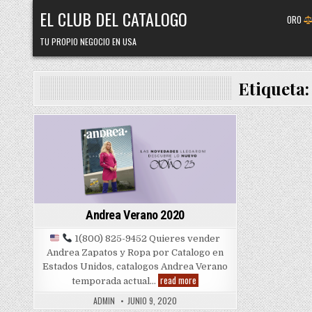
Skip
EL CLUB DEL CATALOGO
ORO
to
content
TU PROPIO NEGOCIO EN USA
Etiqueta
Posted
in
Andrea Verano 2020
1(800) 825-9452 Quieres vender
Andrea Zapatos y Ropa por Catalogo en
Estados Unidos, catalogos Andrea Verano
Andrea
read more
temporada actual…
Verano
2020
ADMIN
JUNIO 9, 2020