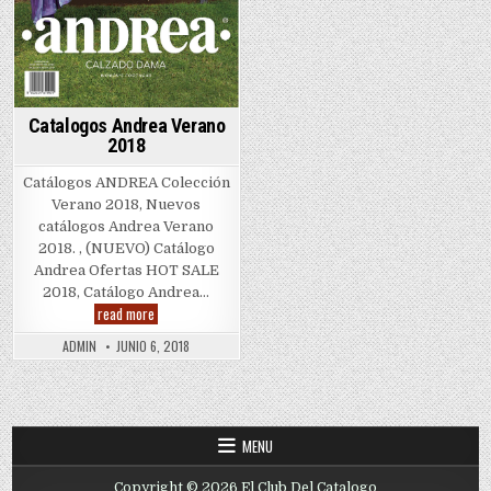
Catalogos Andrea Verano
2018
Catálogos ANDREA Colección
Verano 2018, Nuevos
catálogos Andrea Verano
2018. , (NUEVO) Catálogo
Andrea Ofertas HOT SALE
2018, Catálogo Andrea…
Catalogos
read more
Andrea
Verano
ADMIN
JUNIO 6, 2018
2018
MENU
Copyright © 2026 El Club Del Catalogo