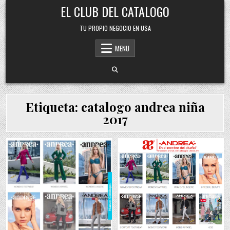
Skip
EL CLUB DEL CATALOGO
to
content
TU PROPIO NEGOCIO EN USA
MENU
Etiqueta:
catalogo andrea niña
2017
Posted
Posted
in
in