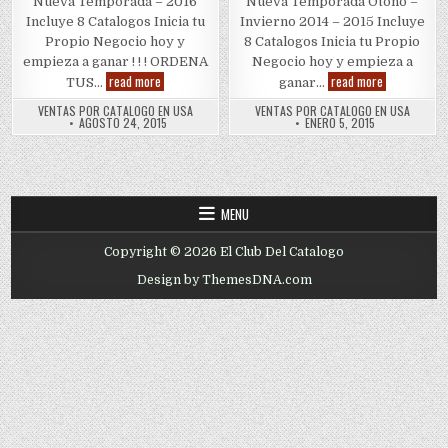
Nueva Temporada – 2016
Nueva Temporada Otoño –
Incluye 8 Catalogos Inicia tu
Invierno 2014 – 2015 Incluye
Propio Negocio hoy y
8 Catalogos Inicia tu Propio
empieza a ganar ! ! ! ORDENA
Negocio hoy y empieza a
Andrea
Catalogos
read more
read more
TUS…
ganar…
Catalogos
de
2016
Botas
VENTAS POR CATALOGO EN USA
VENTAS POR CATALOGO EN USA
Andrea
AGOSTO 24, 2015
ENERO 5, 2015
MENU
Copyright © 2026 El Club Del Catalogo
Design by ThemesDNA.com