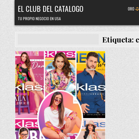
Skip
EL CLUB DEL CATALOGO
ORO
to
content
TU PROPIO NEGOCIO EN USA
Etiqueta:
Posted
in