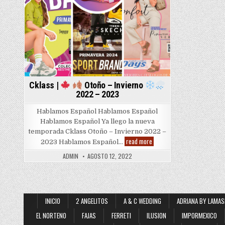
Cklass |
Otoño – Invierno
2022 – 2023
Hablamos Español Hablamos Español
Hablamos Español Ya llego la nueva
temporada Cklass Otoño – Invierno 2022 –
Cklass
read more
2023 Hablamos Español…
|
ADMIN
AGOSTO 12, 2022
Otoño
–
Invierno
2022
INICIO
2 ANGELITOS
A & C WEDDING
ADRIANA BY LAMAS
–
2023
EL NORTENO
FAJAS
FERRETI
ILUSION
IMPORMEXICO