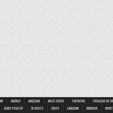
INI
ANDREA
ANGELINA
ARLES SHOES
CAPRICHO
CATALOGO DE O
JEANS PUSH UP
JR BOOTS
JUDYS
LAMASINI
MINERVA
MONT