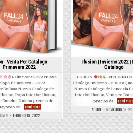
on | Venta Por Catalogo |
Ilusion | Invierno 2022 
Primavera 2022
Catalogo
Primavera 2022 Nuevo
ILUSION
INVIERNO 2
alogo Primavera – 2022
Catalogo Invierno – 2022 #Qu
eEnCasa Nuevo Catalogo de
Nuevo Catalogo de Lenceria Il
Ilusion, Ropa Interior Ilusion,
Interior Ilusion, Venta en Est
read mor
n Estados Unidos precios de
precios de…
Ilusion
read more
ayoreo en…
ADMIN
NOVIEMBRE 15, 20
|
Venta
ADMIN
FEBRERO 10, 2022
Por
Catalogo
|
Primavera