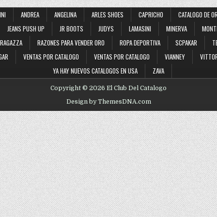
2022
INI
ANDREA
ANGELINA
ARLES SHOES
CAPRICHO
CATALOGO DE O
JEANS PUSH UP
JR BOOTS
JUDYS
LAMASINI
MINERVA
MONT
RAGAZZA
RAZONES PARA VENDER ORO
ROPA DEPORTIVA
SCPAKAR
T
GAR
VENTAS POR CATALOGO
VENTAS POR CATALOGO
VIANNEY
VITTOR
YA HAY NUEVOS CATALOGOS EN USA
ZAVA
Copyright © 2026 El Club Del Catalogo
Design by ThemesDNA.com