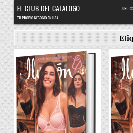
Skip
EL CLUB DEL CATALOGO
ORO
to
content
TU PROPIO NEGOCIO EN USA
Eti
Posted
Posted
in
in