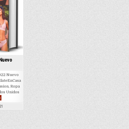
| Nuevo
022 Nuevo
edateEnCasa
usion, Ropa
ados Unidos
Ilusion
e
|
Invierno
21
2022
|
Nuevo
Catalogo