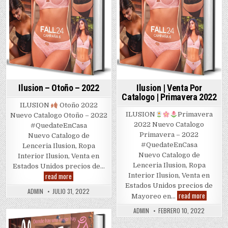
Ilusion – Otoño – 2022
Ilusion | Venta Por
Catalogo | Primavera 2022
ILUSION
Otoño 2022
ILUSION
Primavera
Nuevo Catalogo Otoño – 2022
2022 Nuevo Catalogo
#QuedateEnCasa
Primavera – 2022
Nuevo Catalogo de
#QuedateEnCasa
Lenceria Ilusion, Ropa
Nuevo Catalogo de
Interior Ilusion, Venta en
Lenceria Ilusion, Ropa
Estados Unidos precios de…
Ilusion
read more
Interior Ilusion, Venta en
–
Estados Unidos precios de
Otoño
ADMIN
JULIO 31, 2022
Ilusion
–
read more
Mayoreo en…
|
2022
Venta
ADMIN
FEBRERO 10, 2022
Por
Catalogo
Posted