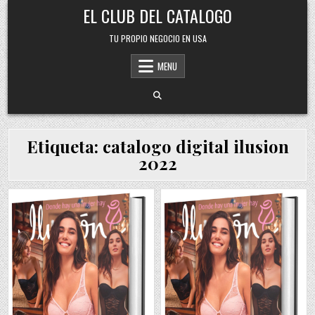
Skip
EL CLUB DEL CATALOGO
to
content
TU PROPIO NEGOCIO EN USA
MENU
Etiqueta:
catalogo digital ilusion
2022
Posted
Posted
in
in