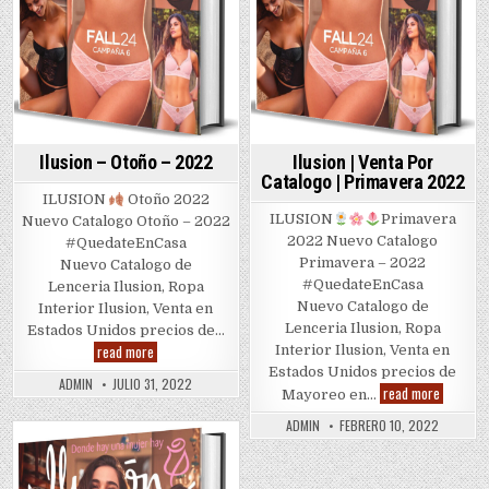
Ilusion – Otoño – 2022
Ilusion | Venta Por
Catalogo | Primavera 2022
ILUSION
Otoño 2022
ILUSION
Primavera
Nuevo Catalogo Otoño – 2022
2022 Nuevo Catalogo
#QuedateEnCasa
Primavera – 2022
Nuevo Catalogo de
#QuedateEnCasa
Lenceria Ilusion, Ropa
Nuevo Catalogo de
Interior Ilusion, Venta en
Lenceria Ilusion, Ropa
Estados Unidos precios de…
Ilusion
read more
Interior Ilusion, Venta en
–
Estados Unidos precios de
Otoño
ADMIN
JULIO 31, 2022
Ilusion
–
read more
Mayoreo en…
|
2022
Venta
ADMIN
FEBRERO 10, 2022
Por
Catalogo
Posted
|
Primave
in