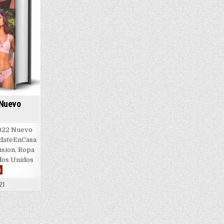
| Nuevo
022 Nuevo
edateEnCasa
usion, Ropa
ados Unidos
Ilusion
e
|
Invierno
21
2022
|
Nuevo
Catalogo