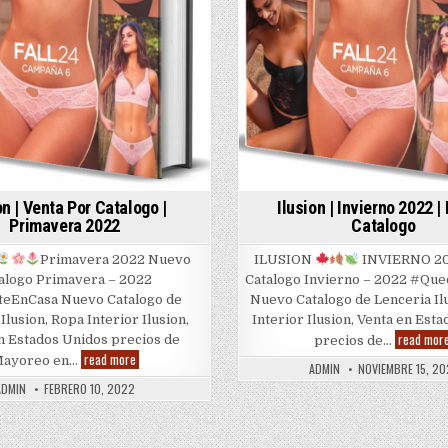
on | Venta Por Catalogo |
Ilusion | Invierno 2022 
Primavera 2022
Catalogo
Primavera 2022 Nuevo
ILUSION
INVIERNO 2
alogo Primavera – 2022
Catalogo Invierno – 2022 #Qu
eEnCasa Nuevo Catalogo de
Nuevo Catalogo de Lenceria Il
Ilusion, Ropa Interior Ilusion,
Interior Ilusion, Venta en Est
read mor
n Estados Unidos precios de
precios de…
Ilusion
read more
ayoreo en…
ADMIN
NOVIEMBRE 15, 20
|
Venta
ADMIN
FEBRERO 10, 2022
Por
Catalogo
|
Primavera