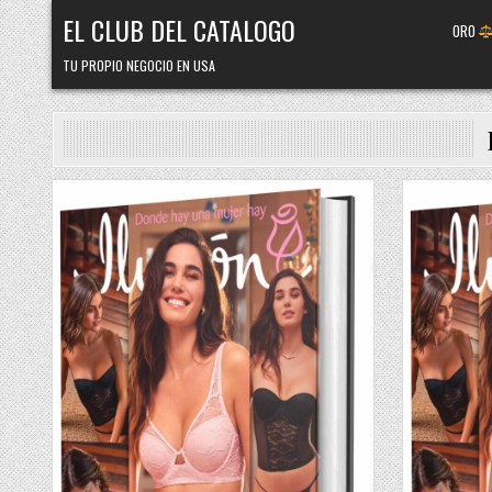
Skip
EL CLUB DEL CATALOGO
ORO
to
content
TU PROPIO NEGOCIO EN USA
Posted
Posted
in
in