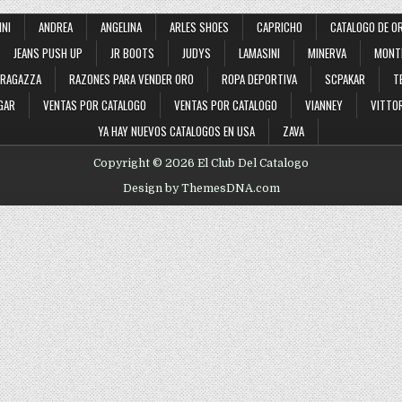
2022
INI
ANDREA
ANGELINA
ARLES SHOES
CAPRICHO
CATALOGO DE O
JEANS PUSH UP
JR BOOTS
JUDYS
LAMASINI
MINERVA
MONT
RAGAZZA
RAZONES PARA VENDER ORO
ROPA DEPORTIVA
SCPAKAR
T
GAR
VENTAS POR CATALOGO
VENTAS POR CATALOGO
VIANNEY
VITTOR
YA HAY NUEVOS CATALOGOS EN USA
ZAVA
Copyright © 2026 El Club Del Catalogo
Design by ThemesDNA.com