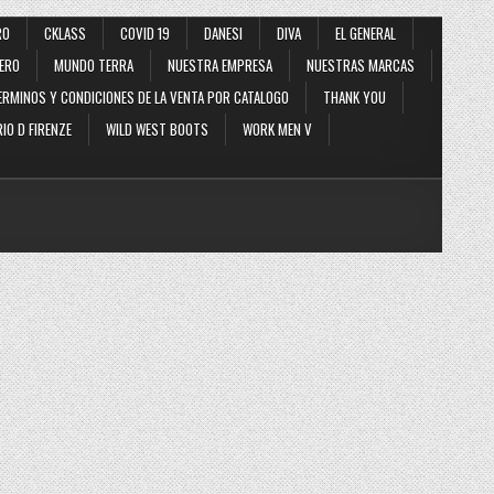
RO
CKLASS
COVID 19
DANESI
DIVA
EL GENERAL
ERO
MUNDO TERRA
NUESTRA EMPRESA
NUESTRAS MARCAS
ERMINOS Y CONDICIONES DE LA VENTA POR CATALOGO
THANK YOU
IO D FIRENZE
WILD WEST BOOTS
WORK MEN V