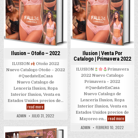
Ilusion – Otoño – 2022
Ilusion | Venta Por
Catalogo | Primavera 2022
ILUSION
Otoño 2022
ILUSION
Primavera
Nuevo Catalogo Otoño – 2022
2022 Nuevo Catalogo
#QuedateEnCasa
Primavera – 2022
Nuevo Catalogo de
#QuedateEnCasa
Lenceria Ilusion, Ropa
Nuevo Catalogo de
Interior Ilusion, Venta en
Lenceria Ilusion, Ropa
Estados Unidos precios de…
Ilusion
read more
Interior Ilusion, Venta en
–
Estados Unidos precios de
Otoño
ADMIN
JULIO 31, 2022
Ilusion
–
read more
Mayoreo en…
|
2022
Venta
ADMIN
FEBRERO 10, 2022
Por
Catalogo
Posted