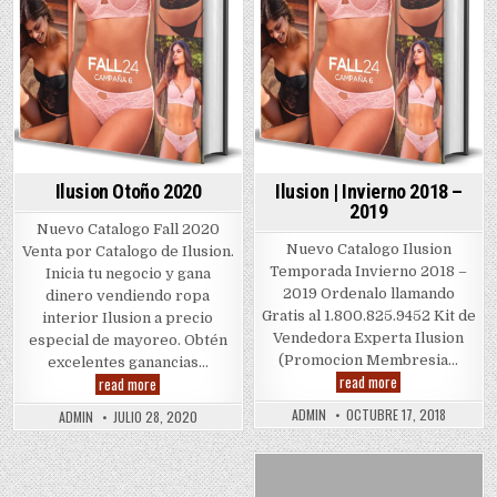
Ilusion Otoño 2020
Ilusion | Invierno 2018 –
2019
Nuevo Catalogo Fall 2020
Nuevo Catalogo Ilusion
Venta por Catalogo de Ilusion.
Temporada Invierno 2018 –
Inicia tu negocio y gana
2019 Ordenalo llamando
dinero vendiendo ropa
Gratis al 1.800.825.9452 Kit de
interior Ilusion a precio
Vendedora Experta Ilusion
especial de mayoreo. Obtén
(Promocion Membresia…
excelentes ganancias…
Ilusion
read more
Ilusion
read more
|
Otoño
Invierno
2020
ADMIN
OCTUBRE 17, 2018
ADMIN
JULIO 28, 2020
2018
–
2019
Posted