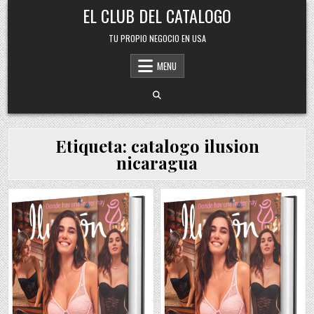
Skip
EL CLUB DEL CATALOGO
to
content
TU PROPIO NEGOCIO EN USA
MENU
Etiqueta:
catalogo ilusion
nicaragua
Posted
Posted
in
in