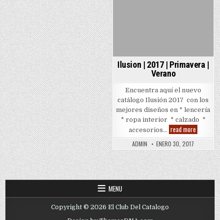
in
Ilusion | 2017 | Primavera |
Verano
Encuentra aquí el nuevo
catálogo Ilusión 2017 con los
mejores diseños en * lencería
* ropa interior * calzado *
Ilusion
read more
accesorios…
|
2017
ADMIN
ENERO 30, 2017
|
Primaver
|
Verano
MENU
Copyright © 2026 El Club Del Catalogo