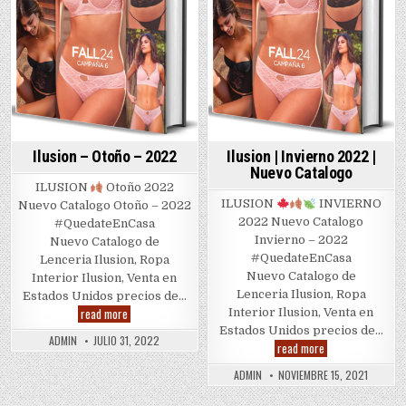
Ilusion – Otoño – 2022
Ilusion | Invierno 2022 |
Nuevo Catalogo
ILUSION
Otoño 2022
ILUSION
INVIERNO
Nuevo Catalogo Otoño – 2022
2022 Nuevo Catalogo
#QuedateEnCasa
Invierno – 2022
Nuevo Catalogo de
#QuedateEnCasa
Lenceria Ilusion, Ropa
Nuevo Catalogo de
Interior Ilusion, Venta en
Lenceria Ilusion, Ropa
Estados Unidos precios de…
Ilusion
read more
Interior Ilusion, Venta en
–
Estados Unidos precios de…
Otoño
ADMIN
JULIO 31, 2022
Ilusion
–
read more
|
2022
Invierno
ADMIN
NOVIEMBRE 15, 2021
2022
|