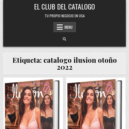
Skip
EL CLUB DEL CATALOGO
to
content
TU PROPIO NEGOCIO EN USA
MENU
Etiqueta:
catalogo ilusion otoño
2022
Posted
Posted
in
in