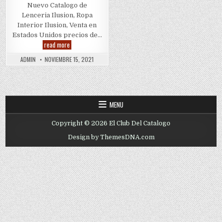
Nuevo Catalogo de
Lenceria Ilusion, Ropa
Interior Ilusion, Venta en
Estados Unidos precios de…
Ilusion
read more
|
Invierno
ADMIN
NOVIEMBRE 15, 2021
2022
|
Nuevo
Catalogo
MENU
Copyright © 2026 El Club Del Catalogo
Design by ThemesDNA.com