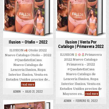
Ilusion – Otoño – 2022
Ilusion | Venta Por
Catalogo | Primavera 2022
ILUSION
Otoño 2022
ILUSION
Primavera
Nuevo Catalogo Otoño – 2022
2022 Nuevo Catalogo
#QuedateEnCasa
Primavera – 2022
Nuevo Catalogo de
#QuedateEnCasa
Lenceria Ilusion, Ropa
Nuevo Catalogo de
Interior Ilusion, Venta en
Lenceria Ilusion, Ropa
Estados Unidos precios de…
Ilusion
read more
Interior Ilusion, Venta en
–
Estados Unidos precios de
Otoño
ADMIN
JULIO 31, 2022
Ilusion
–
read more
Mayoreo en…
|
2022
Venta
ADMIN
FEBRERO 10, 2022
Por
Catalogo
Posted