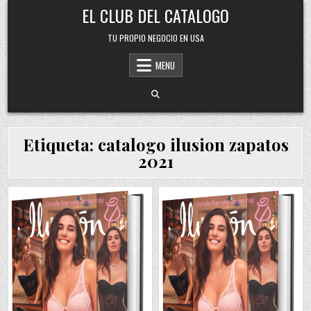
Skip
EL CLUB DEL CATALOGO
to
content
TU PROPIO NEGOCIO EN USA
MENU
Etiqueta:
catalogo ilusion zapatos
2021
Posted
Posted
in
in