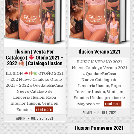
Ilusion | Venta Por
Ilusion Verano 2021
Catalogo |
Otoño 2021 –
ILUSION VERANO 2021
2022
| Catalogo Ilusion
Nuevo Catalogo Verano 2021
ILUSION
OTOÑO 2021
#QuedateEnCasa
– 202 Nuevo Catalogo Otoño
Nuevo Catalogo de
2021 – 2022 #QuedateEnCasa
Lenceria Ilusion, Ropa
Nuevo Catalogo de
Interior Ilusion, Venta en
Lenceria Ilusion, Ropa
Estados Unidos precios de
Ilusion
read more
Interior Ilusion, Venta en
Mayoreo en…
Verano
Ilusion
read more
Estados…
2021
|
ADMIN
JULIO 1, 2021
Venta
ADMIN
JULIO 20, 2021
Por
Catalogo
Ilusion Primavera 2021
|
Posted