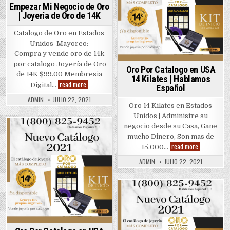
Empezar Mi Negocio de Oro
| Joyería de Oro de 14K
Catalogo de Oro en Estados
Unidos ​Mayoreo:
Compra y vende oro de 14k
por catalogo Joyería de Oro
Oro Por Catalogo en USA
de 14K $99.00 Membresia
14 Kilates | Hablamos
Empezar
read more
Digital…
Español
Mi
Negocio
ADMIN
JULIO 22, 2021
de
Oro 14 Kilates en Estados
Oro
Unidos | Administre su
|
Joyería
negocio desde su Casa, Gane
de
Posted
Oro
mucho Dinero, Son mas de
de
Oro
read more
in
15,000…
14K
Por
Catalogo
ADMIN
JULIO 22, 2021
en
USA
14
Kilates
|
Posted
Hablamos
Español
in