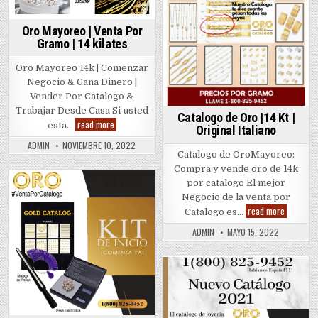
Oro Mayoreo | Venta Por
Gramo | 14 kilates
Oro Mayoreo 14k | Comenzar
Negocio & Gana Dinero |
Vender Por Catalogo &
Trabajar Desde Casa Si usted
Catalogo de Oro |14 Kt |
Oro
read more
esta…
Original Italiano
Mayoreo
|
ADMIN
NOVIEMBRE 10, 2022
Venta
​Catalogo de OroMayoreo:
Por
Gramo
Compra y vende oro de 14k
|
por catalogo El mejor
14
Posted
kilates
Negocio de la venta por
Catalogo
in
read more
Catalogo es…
de
Oro
ADMIN
MAYO 15, 2022
|14
Kt
|
Original
Italiano
Posted
in