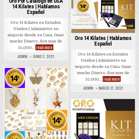
Oro Por Catalogo en USA
14 Kilates | Hablamos
Español
Oro 14 Kilates en Estados
Unidos | Administre su
negocio desde su Casa, Gane
Oro 14 Kilates | Hablamos
mucho Dinero, Son mas de
Español
Oro
read more
15,000…
Por
Catalogo
Oro 14 Kilates en Estados
ADMIN
JUNIO 3, 2021
en
Unidos | Administre su
USA
14
negocio desde su Casa, Gane
Kilates
mucho Dinero, Son mas de
|
Oro
Posted
read more
Hablamos
15,000…
14
Español
in
Kilates
ADMIN
MARZO 31, 2021
|
Hablamos
Español
Posted
in