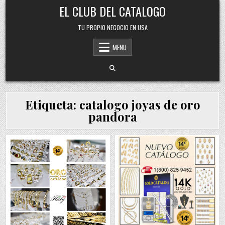
Skip
EL CLUB DEL CATALOGO
to
content
TU PROPIO NEGOCIO EN USA
MENU
Etiqueta:
catalogo joyas de oro
pandora
Posted
Posted
in
in