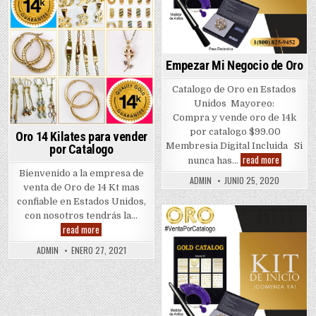
Empezar Mi Negocio de Oro
Catalogo de Oro en Estados
Unidos ​Mayoreo:
Compra y vende oro de 14k
por catalogo $99.00
Oro 14 Kilates para vender
Membresia Digital Incluida Si
por Catalogo
Empezar
read more
nunca has…
Mi
Bienvenido a la empresa de
Negocio
ADMIN
JUNIO 25, 2020
de
venta de Oro de 14 Kt mas
Oro
confiable en Estados Unidos,
con nosotros tendrás la…
Oro
read more
Posted
14
in
Kilates
ADMIN
ENERO 27, 2021
para
vender
por
Catalogo