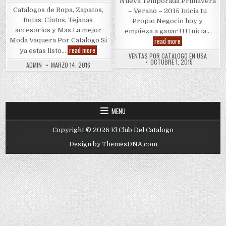
Nueva Temporada Primavera
Catalogos de Ropa, Zapatos,
– Verano – 2015 Inicia tu
Botas, Cintos, Tejanas
Propio Negocio hoy y
accesorios y Mas La mejor
empieza a ganar ! ! ! Inicia…
Judys
read more
Moda Vaquera Por Catalogo Si
Fashion
Catalogo
read more
ya estas listo…
JR
VENTAS POR CATALOGO EN USA
Boots
OCTUBRE 1, 2015
ADMIN
MARZO 14, 2016
&
Judys
Fashion
MENU
Copyright © 2026 El Club Del Catalogo
Design by ThemesDNA.com