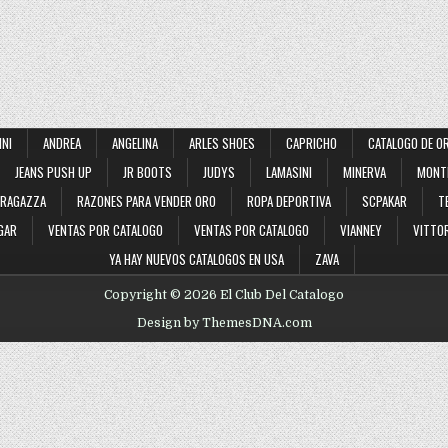
INI
ANDREA
ANGELINA
ARLES SHOES
CAPRICHO
CATALOGO DE O
JEANS PUSH UP
JR BOOTS
JUDYS
LAMASINI
MINERVA
MONT
RAGAZZA
RAZONES PARA VENDER ORO
ROPA DEPORTIVA
SCPAKAR
T
GAR
VENTAS POR CATALOGO
VENTAS POR CATALOGO
VIANNEY
VITTOR
YA HAY NUEVOS CATALOGOS EN USA
ZAVA
Copyright © 2026 El Club Del Catalogo
Design by ThemesDNA.com