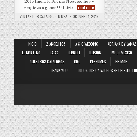
2015 Inicia tu Propio Negocio hoy y
Judys
read more
empieza a ganar ! ! ! Inicia…
Fashion
VENTAS POR CATALOGO EN USA
OCTUBRE 1, 2015
INICIO
2 ANGELITOS
A & C WEDDING
ADRIANA BY LAMAS
EL NORTENO
FAJAS
FERRETI
ILUSION
IMPORMEXICO
NUESTROS CATALOGOS
ORO
PERFUMES
PRIMOR
THANK YOU
TODOS LOS CATALOGOS EN UN SOLO LU