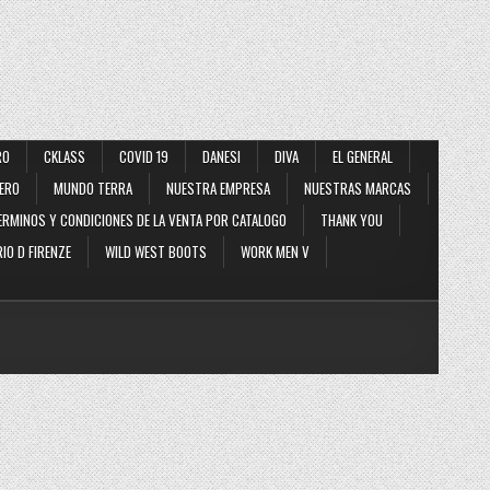
RO
CKLASS
COVID 19
DANESI
DIVA
EL GENERAL
ERO
MUNDO TERRA
NUESTRA EMPRESA
NUESTRAS MARCAS
ERMINOS Y CONDICIONES DE LA VENTA POR CATALOGO
THANK YOU
IO D FIRENZE
WILD WEST BOOTS
WORK MEN V