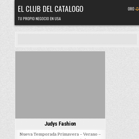
Skip
EL CLUB DEL CATALOGO
ORO
to
content
TU PROPIO NEGOCIO EN USA
Posted
in
Judys Fashion
Nueva Temporada Primavera – Verano –