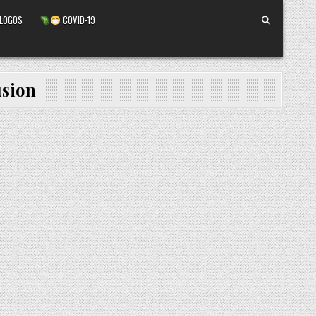
ALOGOS
COVID-19
usion