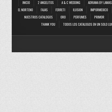
INICIO
2 ANGELITOS
A & C WEDDING
ADRIANA BY LAMAS
EL NORTENO
FAJAS
FERRETI
ILUSION
IMPORMEXICO
NUESTROS CATALOGOS
ORO
PERFUMES
PRIMOR
THANK YOU
TODOS LOS CATALOGOS EN UN SOLO LU