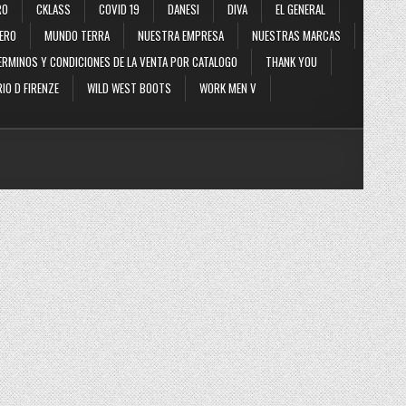
RO
CKLASS
COVID 19
DANESI
DIVA
EL GENERAL
ERO
MUNDO TERRA
NUESTRA EMPRESA
NUESTRAS MARCAS
ERMINOS Y CONDICIONES DE LA VENTA POR CATALOGO
THANK YOU
IO D FIRENZE
WILD WEST BOOTS
WORK MEN V