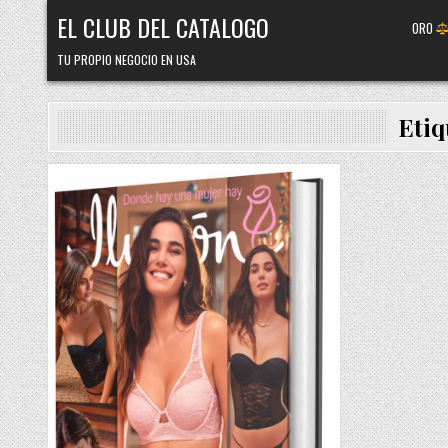
Skip
EL CLUB DEL CATALOGO
ORO
to
content
TU PROPIO NEGOCIO EN USA
Etiq
Posted
in