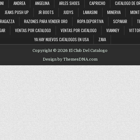
INI
ANDREA
ANGELINA
ARLES SHOES
CAPRICHO
CATALOGO DE O
JEANS PUSH UP
JR BOOTS
JUDYS
LAMASINI
MINERVA
MONT
RAGAZZA
RAZONES PARA VENDER ORO
ROPA DEPORTIVA
SCPAKAR
T
GAR
VENTAS POR CATALOGO
VENTAS POR CATALOGO
VIANNEY
VITTOR
YA HAY NUEVOS CATALOGOS EN USA
ZAVA
Copyright © 2026 El Club Del Catalogo
Design by ThemesDNA.com