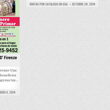
2014
VENTAS POR CATALOGO EN USA
OCTUBRE 24, 2014
–
2015
D’ Firenze
Firenze Una
 beneficios
Ingresa tus…
os
RERO 6, 2014
o