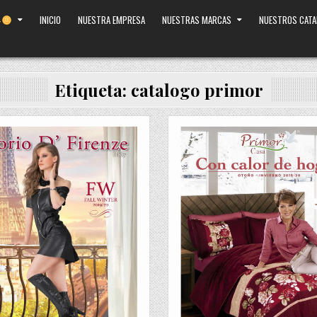
INICIO
NUESTRA EMPRESA
NUESTRAS MARCAS
NUESTROS CAT
Etiqueta:
catalogo primor
sted
Posted
in