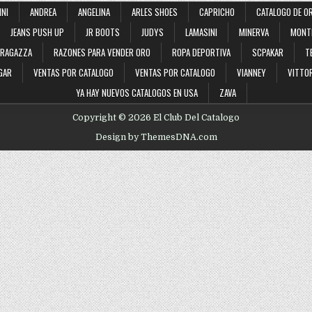
INI
ANDREA
ANGELINA
ARLES SHOES
CAPRICHO
CATALOGO DE O
JEANS PUSH UP
JR BOOTS
JUDYS
LAMASINI
MINERVA
MONT
RAGAZZA
RAZONES PARA VENDER ORO
ROPA DEPORTIVA
SCPAKAR
T
GAR
VENTAS POR CATALOGO
VENTAS POR CATALOGO
VIANNEY
VITTOR
YA HAY NUEVOS CATALOGOS EN USA
ZAVA
Copyright © 2026 El Club Del Catalogo
Design by ThemesDNA.com