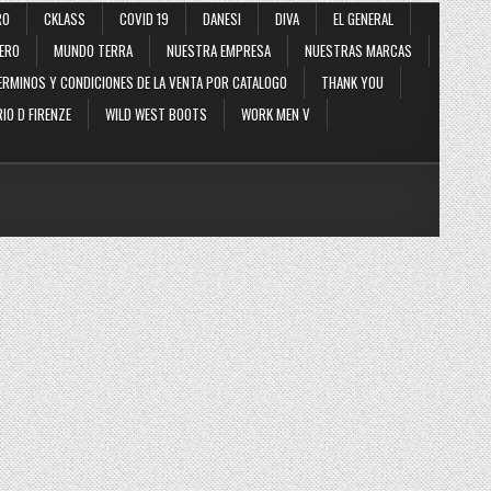
RO
CKLASS
COVID 19
DANESI
DIVA
EL GENERAL
ERO
MUNDO TERRA
NUESTRA EMPRESA
NUESTRAS MARCAS
ERMINOS Y CONDICIONES DE LA VENTA POR CATALOGO
THANK YOU
IO D FIRENZE
WILD WEST BOOTS
WORK MEN V