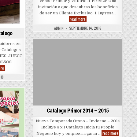
Vende Primor y Vittorio d’ Firenze Una
invitación a que descubras los beneficios
de ser un Cliente Exclusivo. 1. Ingresa…
Primor
read more
|
Catalogo
ADMIN
SEPTIEMBRE 14, 2016
|
talogo
Colchas
|
Otoño
uidores en
|
Posted
 Catalogos
Invierno
|
in
ONES JUEGO
2016
|
OLSOS
2017
Primor
ore
|
Colchas
018
por
Catalogo
Catalogo Primor 2014 – 2015
Nueva Temporada Otono – Invierno – 2014
Incluye 3 x 1 Catalogo Inicia tu Propio
Catalogo
read more
Negocio hoy y empieza a ganar…
Primor