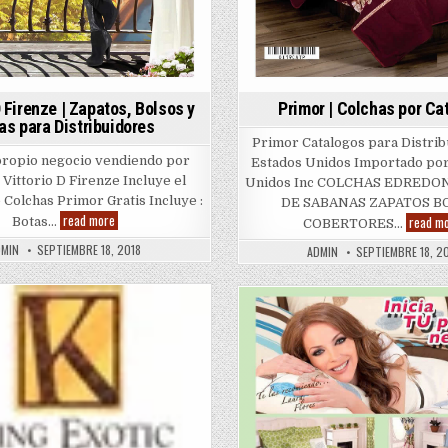
D Firenze | Zapatos, Bolsos y
Primor | Colchas por Ca
as para Distribuidores
Primor Catalogos para Distrib
 propio negocio vendiendo por
Estados Unidos Importado por
 Vittorio D Firenze Incluye el
Unidos Inc COLCHAS EDRED
 Colchas Primor Gratis Incluye :
DE SABANAS ZAPATOS B
Vittorio
read more
read m
Botas…
COBERTORES…
D
Firenze
DMIN
SEPTIEMBRE 18, 2018
ADMIN
SEPTIEMBRE 18, 2
|
Zapatos,
Bolsos
y
Botas
ted
para
Posted
Distribuidores
in