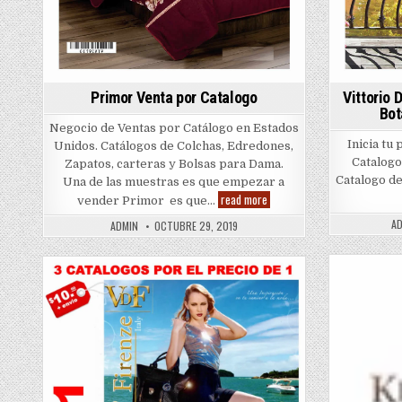
Primor Venta por Catalogo
Vittorio 
Bot
Negocio de Ventas por Catálogo en Estados
Inicia tu
Unidos. Catálogos de Colchas, Edredones,
Catalogo
Zapatos, carteras y Bolsas para Dama.
Catalogo de
Una de las muestras es que empezar a
Primor
read more
vender Primor es que…
Venta
por
A
ADMIN
OCTUBRE 29, 2019
Catalogo
Pos
Posted
in
in