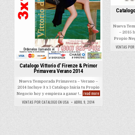
Catalogo
Nueva Temp
– 2015 I
Propio Ne
VENTAS POR
Catalogo Vittorio d’ Firenze & Primor
Primavera Verano 2014
Nueva Temporada Primavera – Verano –
2014 Incluye 3 x 1 Catalogo Inicia tu Propio
Catalogo
read more
Negocio hoy y empieza a ganar !…
Vittorio
d’
VENTAS POR CATALOGO EN USA
ABRIL 9, 2014
Firenze
&
Primor
Primavera
Verano
2014