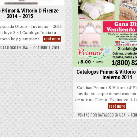
 Primor & Vittorio D Firenze
2014 – 2015
orada Otono – Invierno – 2014
ncluye 3 x 1 Catalogo Inicia tu
Catalogo
read more
gocio hoy y empieza…
Primor
&
 CATALOGO EN USA
OCTUBRE 1, 2014
Vittorio
D
Firenze
2014
–
2015
Catalogos Primor & Vittorio 
Invierno 2014
Colchas Primor & Vittorio d’ 
invitación a que descubras los
de ser un Cliente Exclusivo. 1. 
Catalog
read more
Primor
&
VENTAS POR CATALOGO EN USA
FEB
Vittorio
D’
Firenze
Inviern
2014