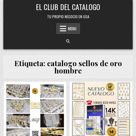
Skip
EL CLUB DEL CATALOGO
to
content
TU PROPIO NEGOCIO EN USA
MENU
Etiqueta:
catalogo sellos de oro
hombre
Posted
Posted
in
in