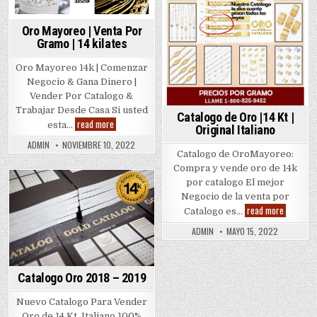
Oro Mayoreo | Venta Por
Gramo | 14 kilates
Oro Mayoreo 14k | Comenzar
Negocio & Gana Dinero |
Vender Por Catalogo &
Trabajar Desde Casa Si usted
Catalogo de Oro |14 Kt |
Oro
read more
esta…
Original Italiano
Mayoreo
|
ADMIN
NOVIEMBRE 10, 2022
Venta
​Catalogo de OroMayoreo:
Por
Gramo
Compra y vende oro de 14k
|
por catalogo El mejor
14
Posted
kilates
Negocio de la venta por
Catalogo
in
read more
Catalogo es…
de
Oro
ADMIN
MAYO 15, 2022
|14
Kt
|
Original
Italiano
Catalogo Oro 2018 – 2019
Nuevo Catalogo Para Vender
Oro de 14 Kt. Italiano 100%