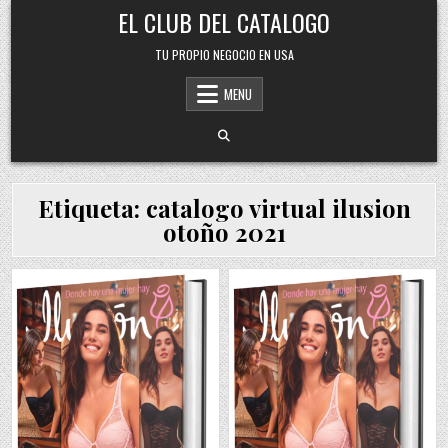
Skip
EL CLUB DEL CATALOGO
to
content
TU PROPIO NEGOCIO EN USA
MENU
Etiqueta:
catalogo virtual ilusion
otoño 2021
Posted
Posted
in
in