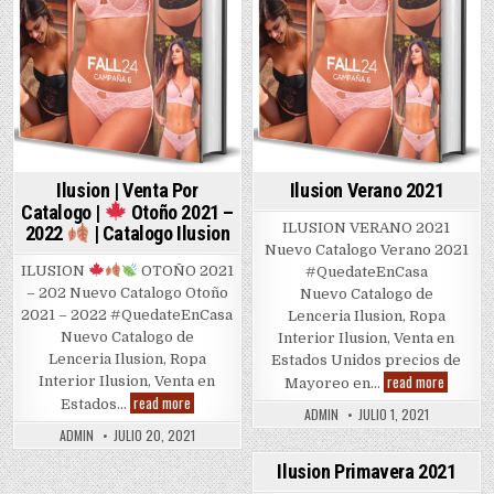
Ilusion | Venta Por
Ilusion Verano 2021
Catalogo |
Otoño 2021 –
ILUSION VERANO 2021
2022
| Catalogo Ilusion
Nuevo Catalogo Verano 2021
ILUSION
OTOÑO 2021
#QuedateEnCasa
– 202 Nuevo Catalogo Otoño
Nuevo Catalogo de
2021 – 2022 #QuedateEnCasa
Lenceria Ilusion, Ropa
Nuevo Catalogo de
Interior Ilusion, Venta en
Lenceria Ilusion, Ropa
Estados Unidos precios de
Ilusion
read more
Interior Ilusion, Venta en
Mayoreo en…
Verano
Ilusion
read more
Estados…
2021
|
ADMIN
JULIO 1, 2021
Venta
ADMIN
JULIO 20, 2021
Por
Catalogo
Ilusion Primavera 2021
|
Posted