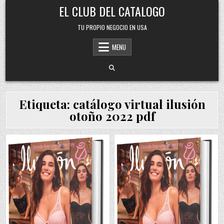
Skip
EL CLUB DEL CATALOGO
to
content
TU PROPIO NEGOCIO EN USA
MENU
Etiqueta:
catálogo virtual ilusión
otoño 2022 pdf
Posted
Posted
in
in