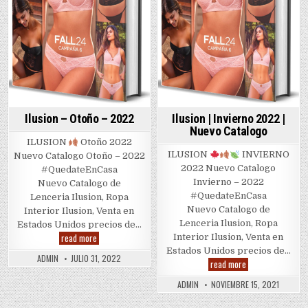
Ilusion – Otoño – 2022
Ilusion | Invierno 2022 |
Nuevo Catalogo
ILUSION
Otoño 2022
ILUSION
INVIERNO
Nuevo Catalogo Otoño – 2022
2022 Nuevo Catalogo
#QuedateEnCasa
Invierno – 2022
Nuevo Catalogo de
#QuedateEnCasa
Lenceria Ilusion, Ropa
Nuevo Catalogo de
Interior Ilusion, Venta en
Lenceria Ilusion, Ropa
Estados Unidos precios de…
Ilusion
read more
Interior Ilusion, Venta en
–
Estados Unidos precios de…
Otoño
ADMIN
JULIO 31, 2022
Ilusion
–
read more
|
2022
Invierno
ADMIN
NOVIEMBRE 15, 2021
2022
|