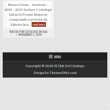
Nueva Otono – Invierno –
2014 – 2015 Incluye 1 Catalogo
Inicia tu Propio Negocio
comprando a precios de
Catalogo
read more
Fabrica hoy…
WorkMen-
V
VENTAS POR CATALOGO EN USA
1(800)
NOVIEMBRE 3, 2014
825-
9452
MENU
Copyright © 2026 El Club Del Catalogo
Design by ThemesDNA.com