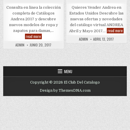
Consulta en linea la colección
Quieres Vender Andrea en
completa de Catálogos
Estados Unidos Descubre las
Andrea 2017 y descubre
nuevas ofertas y novedades
nuevos modelos de ropa y
del catálogo virtual ANDREA
Quie
read more
zapatos para damas,…
Abril y Mayo 2017….
Vend
ANDREA
read more
Andr
ADMIN
ABRIL 13, 2017
CATÁLOGOS
2017
ADMIN
JUNIO 20, 2017
MENU
Copyright © 2026 El Club Del Catalogo
Design by ThemesDNA.com