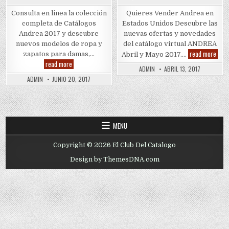
Consulta en linea la colección
Quieres Vender Andrea en
completa de Catálogos
Estados Unidos Descubre las
Andrea 2017 y descubre
nuevas ofertas y novedades
nuevos modelos de ropa y
del catálogo virtual ANDREA
Quie
read more
zapatos para damas,…
Abril y Mayo 2017….
Vend
ANDREA
read more
Andr
ADMIN
ABRIL 13, 2017
CATÁLOGOS
2017
ADMIN
JUNIO 20, 2017
MENU
Copyright © 2026 El Club Del Catalogo
Design by ThemesDNA.com