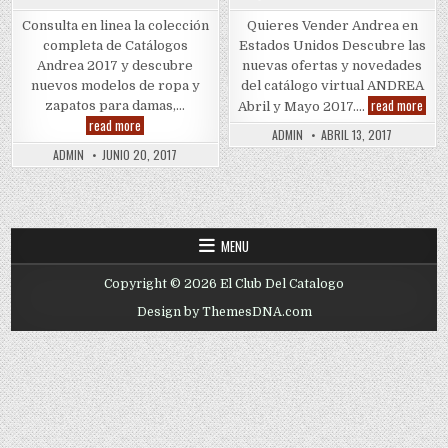
Consulta en linea la colección
Quieres Vender Andrea en
completa de Catálogos
Estados Unidos Descubre las
Andrea 2017 y descubre
nuevas ofertas y novedades
nuevos modelos de ropa y
del catálogo virtual ANDREA
Quie
read more
zapatos para damas,…
Abril y Mayo 2017….
Vend
ANDREA
read more
Andr
ADMIN
ABRIL 13, 2017
CATÁLOGOS
2017
ADMIN
JUNIO 20, 2017
MENU
Copyright © 2026 El Club Del Catalogo
Design by ThemesDNA.com