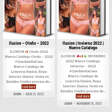
Ilusion – Otoño – 2022
Ilusion | Invierno 2022 |
Nuevo Catalogo
ILUSION
Otoño 2022
ILUSION
INVIERNO
Nuevo Catalogo Otoño – 2022
2022 Nuevo Catalogo
#QuedateEnCasa
Invierno – 2022
Nuevo Catalogo de
#QuedateEnCasa
Lenceria Ilusion, Ropa
Nuevo Catalogo de
Interior Ilusion, Venta en
Lenceria Ilusion, Ropa
Estados Unidos precios de…
Ilusion
read more
Interior Ilusion, Venta en
–
Estados Unidos precios de…
Otoño
ADMIN
JULIO 31, 2022
Ilusion
–
read more
|
2022
Invierno
ADMIN
NOVIEMBRE 15, 2021
2022
|