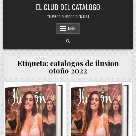
Skip
EL CLUB DEL CATALOGO
to
content
TU PROPIO NEGOCIO EN USA
MENU
Etiqueta:
catalogos de ilusion
otoño 2022
Posted
Posted
in
in