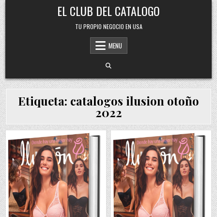
Skip
EL CLUB DEL CATALOGO
to
content
TU PROPIO NEGOCIO EN USA
MENU
Etiqueta:
catalogos ilusion otoño
2022
Posted
Posted
in
in