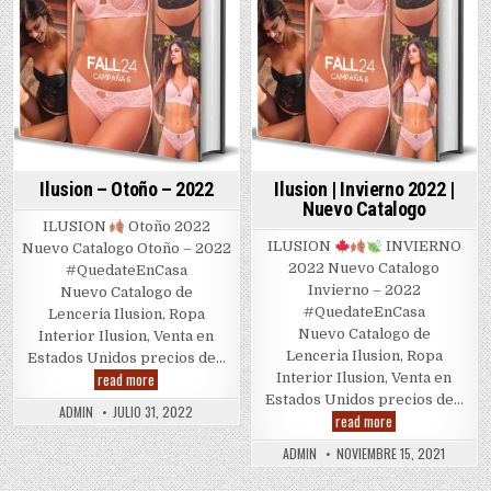
Ilusion – Otoño – 2022
Ilusion | Invierno 2022 |
Nuevo Catalogo
ILUSION
Otoño 2022
ILUSION
INVIERNO
Nuevo Catalogo Otoño – 2022
2022 Nuevo Catalogo
#QuedateEnCasa
Invierno – 2022
Nuevo Catalogo de
#QuedateEnCasa
Lenceria Ilusion, Ropa
Nuevo Catalogo de
Interior Ilusion, Venta en
Lenceria Ilusion, Ropa
Estados Unidos precios de…
Ilusion
read more
Interior Ilusion, Venta en
–
Estados Unidos precios de…
Otoño
ADMIN
JULIO 31, 2022
Ilusion
–
read more
|
2022
Invierno
ADMIN
NOVIEMBRE 15, 2021
2022
|