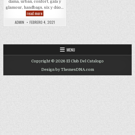
dama, urban, confort, gala y
glamour, handbags, six y dúo…
Cklass
read more
USA
|
ADMIN
FEBRERO 4, 2021
Catalogos
Para
Vender
MENU
Copyright © 2026 El Club Del Catalogo
Design by ThemesDNA.com