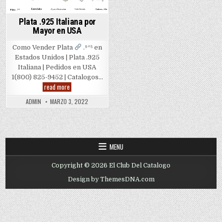
Plata .925 Italiana por
Mayor en USA
Como Vender Plata
.⁹²⁵ en
Estados Unidos | Plata .925
Italiana | Pedidos en USA
1(800) 825-9452 | Catalogos…
Plata
read more
.925
Italiana
ADMIN
MARZO 3, 2022
por
Mayor
en
USA
MENU
Copyright © 2026 El Club Del Catalogo
Design by ThemesDNA.com