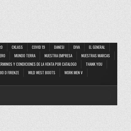
RO
CKLASS
COVID 19
DANESI
DIVA
EL GENERAL
ERO
MUNDO TERRA
NUESTRA EMPRESA
NUESTRAS MARCAS
ERMINOS Y CONDICIONES DE LA VENTA POR CATALOGO
THANK YOU
IO D FIRENZE
WILD WEST BOOTS
WORK MEN V