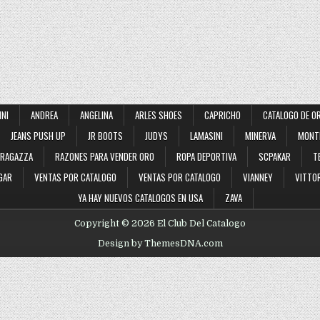
INI
ANDREA
ANGELINA
ARLES SHOES
CAPRICHO
CATALOGO DE O
JEANS PUSH UP
JR BOOTS
JUDYS
LAMASINI
MINERVA
MONT
RAGAZZA
RAZONES PARA VENDER ORO
ROPA DEPORTIVA
SCPAKAR
T
GAR
VENTAS POR CATALOGO
VENTAS POR CATALOGO
VIANNEY
VITTOR
YA HAY NUEVOS CATALOGOS EN USA
ZAVA
Copyright © 2026 El Club Del Catalogo
Design by ThemesDNA.com