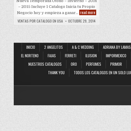
Nueva Temporada Otono – Invierno – 2014
– 2015 Incluye 1 Catalogo Inicia tu Propio
Catalogo
read more
Negocio hoy y empieza a ganar…
El
General
VENTAS POR CATALOGO EN USA
OCTUBRE 29, 2014
1(800)
825-
9452
Zapaterias
Diana
INICIO
2 ANGELITOS
A & C WEDDING
ADRIANA BY LAMAS
EL NORTENO
FAJAS
FERRETI
ILUSION
IMPORMEXICO
NUESTROS CATALOGOS
ORO
PERFUMES
PRIMOR
THANK YOU
TODOS LOS CATALOGOS EN UN SOLO LU