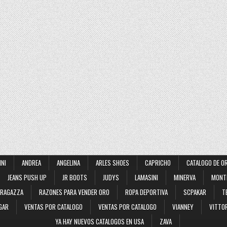
INI
ANDREA
ANGELINA
ARLES SHOES
CAPRICHO
CATALOGO DE O
JEANS PUSH UP
JR BOOTS
JUDYS
LAMASINI
MINERVA
MONT
RAGAZZA
RAZONES PARA VENDER ORO
ROPA DEPORTIVA
SCPAKAR
T
GAR
VENTAS POR CATALOGO
VENTAS POR CATALOGO
VIANNEY
VITTOR
YA HAY NUEVOS CATALOGOS EN USA
ZAVA