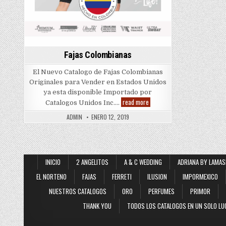
Fajas Colombianas
El Nuevo Catalogo de Fajas Colombianas
Originales para Vender en Estados Unidos
ya esta disponible Importado por
Fajas
read more
Catalogos Unidos Inc….
Colombianas
ADMIN
ENERO 12, 2019
INICIO
2 ANGELITOS
A & C WEDDING
ADRIANA BY LAMAS
EL NORTENO
FAJAS
FERRETI
ILUSION
IMPORMEXICO
NUESTROS CATALOGOS
ORO
PERFUMES
PRIMOR
THANK YOU
TODOS LOS CATALOGOS EN UN SOLO LU