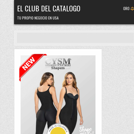
Skip
EL CLUB DEL CATALOGO
ORO
to
content
TU PROPIO NEGOCIO EN USA
Posted
in