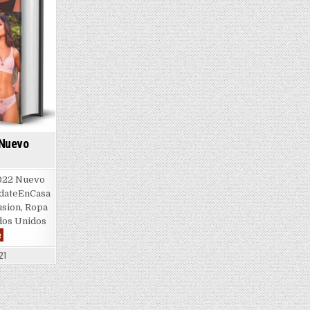
| Nuevo
022 Nuevo
edateEnCasa
usion, Ropa
ados Unidos
Ilusion
e
|
Invierno
21
2022
|
Nuevo
Catalogo