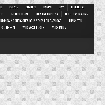
RO
CKLASS
COVID 19
DANESI
DIVA
EL GENERAL
ERO
MUNDO TERRA
NUESTRA EMPRESA
NUESTRAS MARCAS
ERMINOS Y CONDICIONES DE LA VENTA POR CATALOGO
THANK YOU
IO D FIRENZE
WILD WEST BOOTS
WORK MEN V