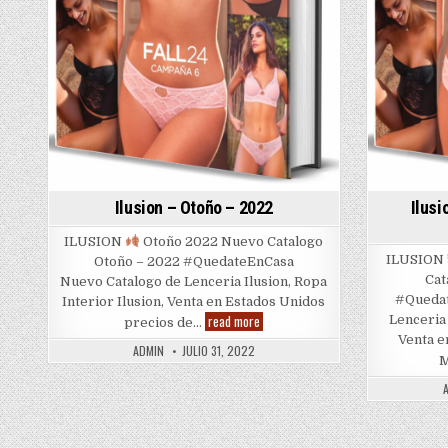
Ilusion – Otoño – 2022
Ilusi
ILUSION
Otoño 2022 Nuevo Catalogo
ILUSION
Otoño – 2022 #QuedateEnCasa
Cat
Nuevo Catalogo de Lenceria Ilusion, Ropa
#Quedat
Interior Ilusion, Venta en Estados Unidos
Ilusion
read more
Lenceria 
precios de…
–
Venta e
Otoño
ADMIN
JULIO 31, 2022
–
M
2022