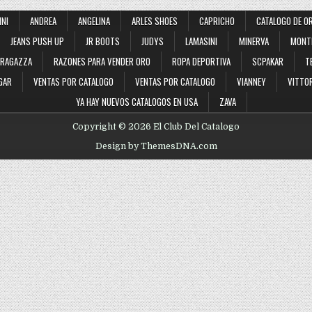
2022
INI
ANDREA
ANGELINA
ARLES SHOES
CAPRICHO
CATALOGO DE O
JEANS PUSH UP
JR BOOTS
JUDYS
LAMASINI
MINERVA
MONT
RAGAZZA
RAZONES PARA VENDER ORO
ROPA DEPORTIVA
SCPAKAR
T
GAR
VENTAS POR CATALOGO
VENTAS POR CATALOGO
VIANNEY
VITTOR
YA HAY NUEVOS CATALOGOS EN USA
ZAVA
Copyright © 2026 El Club Del Catalogo
Design by ThemesDNA.com