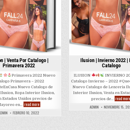
on | Venta Por Catalogo |
Ilusion | Invierno 2022 
Primavera 2022
Catalogo
Primavera 2022 Nuevo
ILUSION
INVIERNO 2
alogo Primavera – 2022
Catalogo Invierno – 2022 #Qu
eEnCasa Nuevo Catalogo de
Nuevo Catalogo de Lenceria Il
Ilusion, Ropa Interior Ilusion,
Interior Ilusion, Venta en Est
read mor
n Estados Unidos precios de
precios de…
Ilusion
read more
ayoreo en…
ADMIN
NOVIEMBRE 15, 20
|
Venta
ADMIN
FEBRERO 10, 2022
Por
Catalogo
|
Primavera