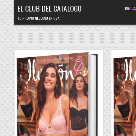
Skip
EL CLUB DEL CATALOGO
ORO
to
content
TU PROPIO NEGOCIO EN USA
Posted
Posted
in
in