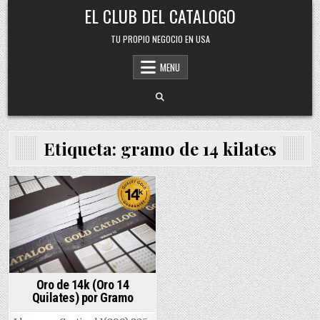
Skip
EL CLUB DEL CATALOGO
to
content
TU PROPIO NEGOCIO EN USA
MENU
Etiqueta:
gramo de 14 kilates
Posted
in
Oro de 14k (Oro 14
Quilates) por Gramo