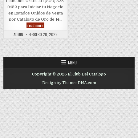
Llamanos Gratis al 1(800) 825-
9452 para Iniciar tu Negocio
en Estados Unidos de Venta
por Catalogo de Oro de 14…
Oro
read more
de
14k
ADMIN
FEBRERO 20, 2022
(Oro
14
Quilates)
por
Gramo
MENU
Copyright © 2026 El Club Del Catalogo
Design by ThemesDNA.com